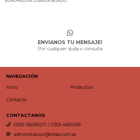
ALMOHADÓN GUARDA BORDO
ENVIANOS TU MENSAJE!
Por cualquier duda o consulta
NAVEGACIÓN
Inicio
Productos
Contacto
CONTACTANOS
0353-155085211 / 0353-4861268
administracion@etais.com.ar