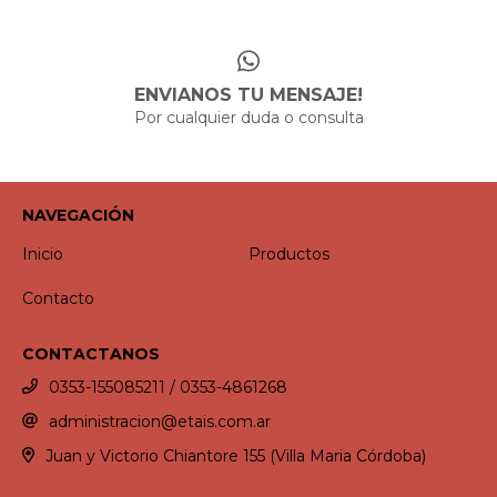
ENVIANOS TU MENSAJE!
Por cualquier duda o consulta
NAVEGACIÓN
Inicio
Productos
Contacto
CONTACTANOS
0353-155085211 / 0353-4861268
administracion@etais.com.ar
Juan y Victorio Chiantore 155 (Villa Maria Córdoba)