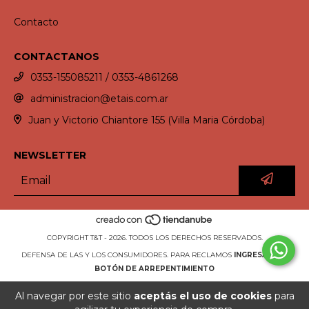
Contacto
CONTACTANOS
0353-155085211 / 0353-4861268
administracion@etais.com.ar
Juan y Victorio Chiantore 155 (Villa Maria Córdoba)
NEWSLETTER
COPYRIGHT T&T - 2026. TODOS LOS DERECHOS RESERVADOS.
DEFENSA DE LAS Y LOS CONSUMIDORES. PARA RECLAMOS
INGRESÁ ACÁ.
BOTÓN DE ARREPENTIMIENTO
Al navegar por este sitio
aceptás el uso de cookies
para