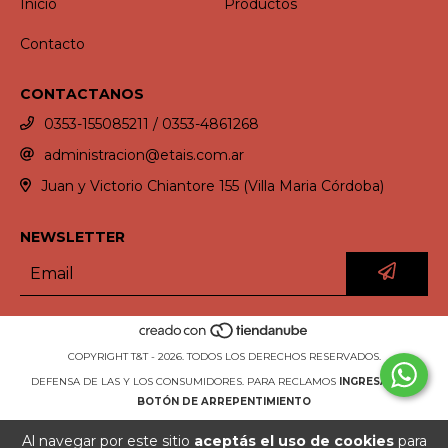
Inicio
Productos
Contacto
CONTACTANOS
0353-155085211 / 0353-4861268
administracion@etais.com.ar
Juan y Victorio Chiantore 155 (Villa Maria Córdoba)
NEWSLETTER
COPYRIGHT T&T - 2026. TODOS LOS DERECHOS RESERVADOS.
DEFENSA DE LAS Y LOS CONSUMIDORES. PARA RECLAMOS
INGRESÁ ACÁ.
BOTÓN DE ARREPENTIMIENTO
Al navegar por este sitio
aceptás el uso de cookies
para